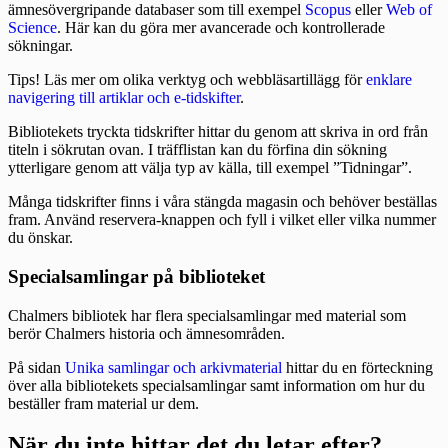
ämnesövergripande databaser som till exempel
Scopus
eller
Web of
Science
. Här kan du göra mer avancerade och kontrollerade
sökningar.
Tips! Läs mer om olika verktyg och webbläsartillägg för
enklare
navigering till artiklar och e-tidskifter
.
Bibliotekets tryckta tidskrifter hittar du genom att skriva in ord från
titeln i sökrutan ovan. I träfflistan kan du förfina din sökning
ytterligare genom att välja typ av källa, till exempel ”Tidningar”.
Många tidskrifter finns i våra stängda magasin och behöver beställas
fram. Använd reservera-knappen och fyll i vilket eller vilka nummer
du önskar.
Specialsamlingar på biblioteket
Chalmers bibliotek har flera specialsamlingar med material som
berör Chalmers historia och ämnesområden.
På sidan
Unika samlingar och arkivmaterial
hittar du en förteckning
över alla bibliotekets specialsamlingar samt information om hur du
beställer fram material ur dem.
När du inte hittar det du letar efter?