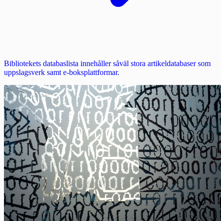
Bibliotekets databaslista innehåller såväl stora artikeldatabaser som
uppslagsverk samt e-boksplattformar.