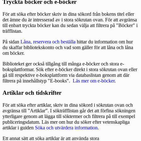
Tryckta böcker och e-böcker
För att söka efter böcker skriv in dina sökord från bokens titel eller
det ämne du är intresserad av i stora sökrutan ovan. För att avgränsa
till enbart tryckta böcker kan du sedan välja att filtrera på "Böcker" i
träfflistan.
På sidan
Låna, reservera och beställa
hittar du information om hur
du skaffar bibliotekskonto och vad som gäller för att låna och låna
om böcker.
Biblioteket ger också tillgång till många e‑böcker och stora e-
boksplattformar. Sök efter e-böcker direkt i stora sökrutan ovan eller
gå till respektive e-boksplattform via databaslistan genom att där
filtrera på innehållstyp "E-books".
Läs mer om e‑böcker
.
Artiklar och tidskrifter
För att söka efter artiklar, skriv in dina sökord i sökrutan ovan och
avgränsa till ”Artiklar”. I sökträfflistan går det att förfina sökningen
ytterligare genom att lägga till söktermer och filtrera på till exempel
publiceringsdatum. Läs mer om hur du söker efter vetenskapliga
artiklar i guiden
Söka och utvärdera information
.
Ett annat sätt att söka artiklar är att använda stora