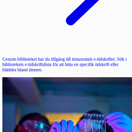
Genom biblioteket har du tillgång till tiotusentals e‑tidskrifter. Sök i
bibliotekets e-tidskriftslista för att hitta en specifik tidskrift eller
bläddra bland ämnen.