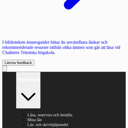
I bibliotekets ämnesguider hittar du användbara länkar och
rekommenderade resurser utifrån olika ämnen som går att läsa vid
Chalmers Tekniska högskola.
Lämna feedback
Resurser
Låna, reservera och beställa
Mina lån
Läs- och skrivhjälpmedel